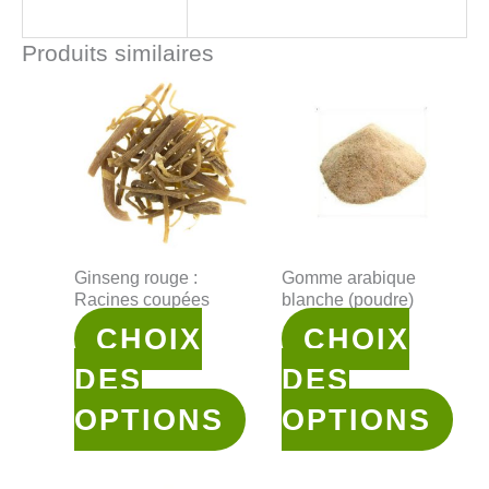
Produits similaires
Ginseng rouge :
Gomme arabique
Racines coupées
blanche (poudre)
CHOIX
CHOIX
DES
DES
OPTIONS
OPTIONS
Ce
Ce
produit
prod
a
a