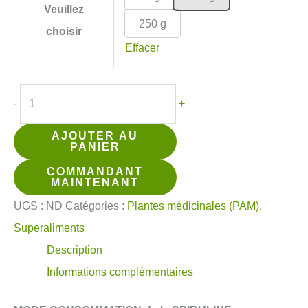
Veuillez
250 g
choisir
Effacer
quantité
-
+
de
AJOUTER AU
Spiruline
PANIER
BIO
COMMANDANT
en
MAINTENANT
poudre
UGS :
ND
Catégories :
Plantes médicinales (PAM)
,
Superaliments
Description
Informations complémentaires