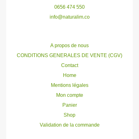
0656 474 550
Les
Les
info@naturalim.co
options
opti
peuvent
peuv
être
être
A propos de nous
choisies
choi
CONDITIONS GENERALES DE VENTE (CGV)
sur
sur
Contact
la
la
Home
page
pag
Mentions légales
du
du
Mon compte
produit
prod
Panier
Shop
Validation de la commande